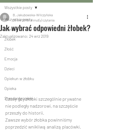
Wszystkie posty
B. Jakubowska-Wilczyńska
Wszystkie posty
28 sie 2019
1 minut(y) czytania
Jak wybrać odpowiedni żłobek?
Wiedza
Zaktualizowano:
24 wrz 2019
Żłobek
Złość
Emocja
Dzieci
Opiekun w żłobku
Opieka
Standardy opieki
Czasy gdy żłobki szczególnie prywatne 
nie podległy nadzorowi, na szczęście 
przeszły do historii.
Zawsze wybór żłobka powinniśmy 
poprzedzić wnikliwą analizą placówki. 