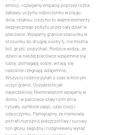
emocji, rozwijamy empatię poprzez różne 
zabawy, uczymy odpoczynku w ciągu 
dnia, relaksu, ciszy bo to ważne elementy 
bezpiecznego pobytu przez cały dzień w 
placówce. Wpajamy granice szacunku w 
stosunku do drugiej osoby tj. nie można 
bić, gryźć, popychać. Rodzice widzą, że 
dzieci w naszej placówce wzajemnie się 
lubią, pomagają sobie, witają się 
radośnie i żegnają wzajemnie. 
Wszyscy rodzice pytali o czas w którym 
uczyć granic. Oczywiście jak 
najwcześniej. Niemowlętom wpajamy w 
domu i w palcówce stały rytm dnia, 
rytuały, symbole zajęć, czas ciszy i 
odpoczynku. Pamiętajmy, że niemowlę 
potrafi rozróżnić pieszczotliwy i surowy 
ton głosu, łagodny i rozgniewany wyraz 