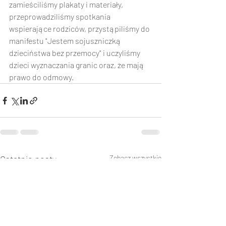
zamieściliśmy plakaty i materiały, 
przeprowadziliśmy spotkania 
wspierające rodziców, przystąpiliśmy do 
manifestu "Jestem sojuszniczką 
dzieciństwa bez przemocy" i uczyliśmy 
dzieci wyznaczania granic oraz, że mają 
prawo do odmowy.    
Ostatnie posty
Zobacz wszystkie