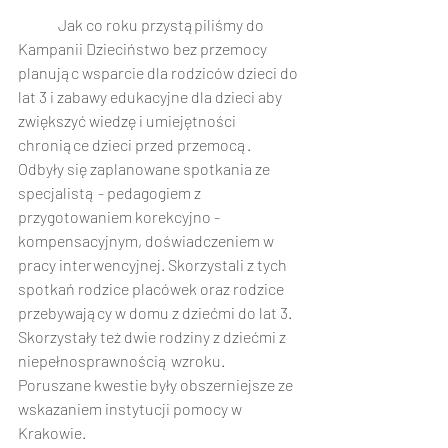
	Jak co roku przystąpiliśmy do 
Kampanii Dzieciństwo bez przemocy 
planując wsparcie dla rodziców dzieci do 
lat 3 i zabawy edukacyjne dla dzieci aby 
zwiększyć wiedzę i umiejętności 
chroniące dzieci przed przemocą. 
Odbyły się zaplanowane spotkania ze 
specjalistą - pedagogiem z 
przygotowaniem korekcyjno - 
kompensacyjnym, doświadczeniem w 
pracy interwencyjnej. Skorzystali z tych 
spotkań rodzice placówek oraz rodzice 
przebywający w domu z dziećmi do lat 3. 
Skorzystały też dwie rodziny z dziećmi z 
niepełnosprawnością wzroku. 
Poruszane kwestie były obszerniejsze ze 
wskazaniem instytucji pomocy w 
Krakowie. 