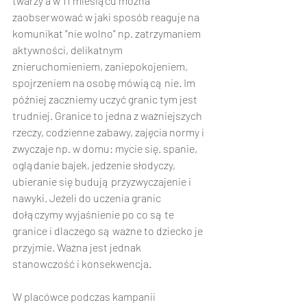
twarzy a w 11 miesiącu można 
zaobserwować w jaki sposób reaguje na 
komunikat "nie wolno" np. zatrzymaniem 
aktywności, delikatnym 
znieruchomieniem, zaniepokojeniem, 
spojrzeniem na osobę mówiącą nie. Im 
później zaczniemy uczyć granic tym jest 
trudniej. Granice to jedna z ważniejszych 
rzeczy, codzienne zabawy, zajęcia normy i 
zwyczaje np. w domu: mycie się. spanie, 
oglądanie bajek, jedzenie słodyczy, 
ubieranie się budują przyzwyczajenie i 
nawyki. Jeżeli do uczenia granic 
dołączymy wyjaśnienie po co są te 
granice i dlaczego są ważne to dziecko je 
przyjmie. Ważna jest jednak 
stanowczość i konsekwencja. 
W placówce podczas kampanii 