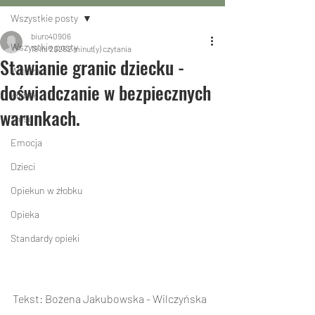
Wszystkie posty
biuro40906
Wszystkie posty
19 lis 2025
2 minut(y) czytania
Stawianie granic dziecku -
Wiedza
doświadczanie w bezpiecznych
Żłobek
warunkach.
Złość
Emocja
Dzieci
Opiekun w żłobku
Opieka
Standardy opieki
Tekst: Bożena Jakubowska - Wilczyńska 