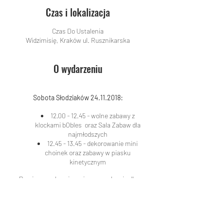
Czas i lokalizacja
Czas Do Ustalenia
Widzimisię, Kraków ul. Rusznikarska
O wydarzeniu
Sobota Słodziaków 24.11.2018:
12.00 - 12.45 - wolne zabawy z
klockami bObles oraz Sala Zabaw dla
najmłodszych
12.45 - 13.45 - dekorowanie mini
choinek oraz zabawy w piasku
kinetycznym
Prosimy o zabranie zmiennego obuwia dla
dziecka oraz rodziców/opiekunów, a także
ubranek na zmianę dla dziecka, które mogą się
ubrudzić w trakcie zajęć!
Sobota Słodziaków 17.11.2018: