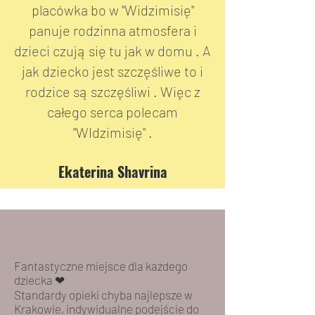
placówka bo w "Widzimisię"
panuje rodzinna atmosfera i
dzieci czują się tu jak w domu . A
jak dziecko jest szczęśliwe to i
rodzice są szczęśliwi . Więc z
całego serca polecam
"WIdzimisię" .
Ekaterina Shavrina
Fantastyczne miejsce dla każdego
dziecka ❤
Standardy opieki chyba najlepsze w
Krakowie, indywidualne podejście do