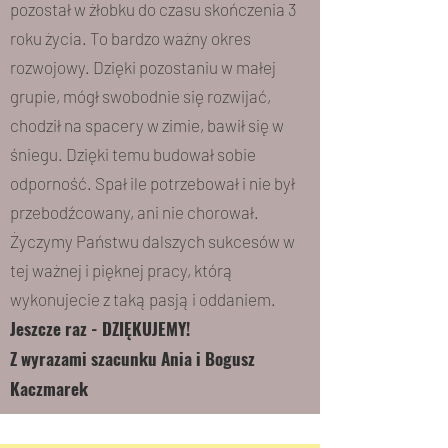
pozostał w żłobku do czasu skończenia 3
roku życia. To bardzo ważny okres
rozwojowy. Dzięki pozostaniu w małej
grupie, mógł swobodnie się rozwijać,
chodził na spacery w zimie, bawił się w
śniegu. Dzięki temu budował sobie
odporność. Spał ile potrzebował i nie był
przebodźcowany, ani nie chorował.
Życzymy Państwu dalszych sukcesów w
tej ważnej i pięknej pracy, którą
wykonujecie z taką pasją i oddaniem.
Jeszcze raz - DZIĘKUJEMY!
Z wyrazami szacunku Ania i Bogusz
Kaczmarek