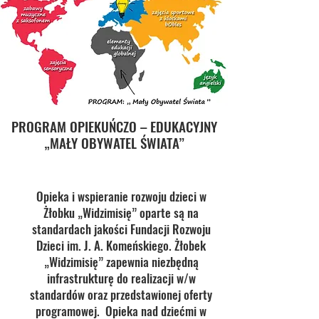
WIDZIMISIĘ- JESZCZE WIĘCEJ!
Kameralne miejsce opieki
PROGRAM OPIEKUŃCZO – EDUKACYJNY
„MAŁY OBYWATEL ŚWIATA”
Opieka i wspieranie rozwoju dzieci w
Żłobku „Widzimisię” oparte są na
standardach jakości Fundacji Rozwoju
Dzieci im. J. A. Komeńskiego. Żłobek
„Widzimisię” zapewnia niezbędną
infrastrukturę do realizacji w/w
standardów oraz przedstawionej oferty
programowej. Opieka nad dziećmi w