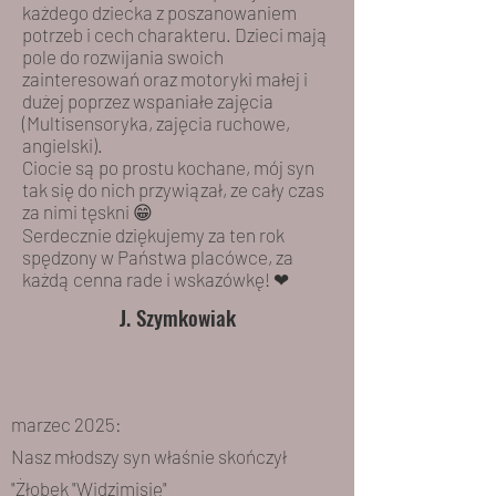
każdego dziecka z poszanowaniem
potrzeb i cech charakteru. Dzieci mają
pole do rozwijania swoich
zainteresowań oraz motoryki małej i
dużej poprzez wspaniałe zajęcia
(Multisensoryka, zajęcia ruchowe,
angielski).
Ciocie są po prostu kochane, mój syn
tak się do nich przywiązał, ze cały czas
za nimi tęskni 😁
Serdecznie dziękujemy za ten rok
spędzony w Państwa placówce, za
każdą cenna rade i wskazówkę! ❤
J. Szymkowiak
marzec 2025:
Nasz młodszy syn właśnie skończył
"
Żłobek "Widzimisię"