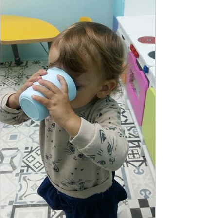
Odbyły się zaplanowane spotkania ze
specjalistą - pedagogiem z
przygotowaniem korekcyjno -
kompensacyjnym, doświadczeniem w
pracy interwencyjnej. Skorzystali z tych
spotkań rodzice placówek oraz rodzice
przebywający w domu z dzieć