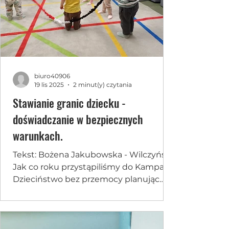
biuro40906
19 lis 2025
2 minut(y) czytania
Stawianie granic dziecku -
doświadczanie w bezpiecznych
warunkach.
Tekst: Bożena Jakubowska - Wilczyńska
Jak co roku przystąpiliśmy do Kampanii
Dzieciństwo bez przemocy planując
wsparcie dla rodziców dzieci do lat 3 i
zabawy edukacyjne dla dzieci aby
zwiększyć wiedzę i umiejętności
chroniące dzieci przed przemocą.