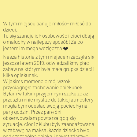
W tym miejscu panuje miłość- miłość do
dzieci.
Tu się szanuje ich osobowość i cioci dbają
o maluchy w najlepszy sposób! Za co
jestem im mega wdzięczna ❤️
Nasza historia z tym miejscem zaczęła się
jeszcze latem 2019, odwiedzaliśmy płac
zabaw na którym była mała grupka dzieci i
kilka opiekunek.
W jakimś momencie mój wzrok
przyciągnęło zachowanie opiekunek.
Byłam w takim przyjemnym szoku ze aż
przeszła mnie myśl ze do takiej atmosfery
mogła bym odesłać swoją pociechę na
parę godzin. Przez parę dni
obserwowałam powtarzającą się
sytuacje, cioci z klubu były zaangażowane
w zabawę na maksa, każde dziecko było
pod szczególna opieką i nawet zdarzyło