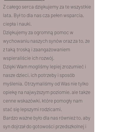
Z całego serca dziękujemy za te wszystkie
lata. Był to dla nas cza pełen wsparcia,
ciepła i nauki.
Dziękujemy za ogromną pomoc w
wychowaniu naszych synów oraz za to, że
z taką troską i zaangażowaniem
wspieraliście ich rozwój.
Dzięki Wam mogliśmy lepiej zrozumieć i
nasze dzieci, ich potrzeby i sposób
myślenia. Otrzymaliśmy od Was nie tylko
opiekę na najwyższym poziomie, ale także
cenne wskazówki, które pomogły nam
stać się lepszymi rodzicami.
Bardzo ważne było dla nas również to, aby
syn dojrzał do gotowości przedszkolnej i